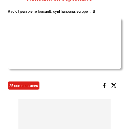
Radio
|
jean pierre foucault
,
cyril hanouna
,
europe1
,
rtl
25 commentaires