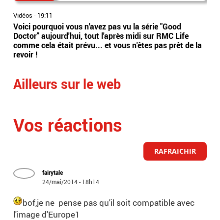
Vidéos
-
19:11
Vidé
Voici pourquoi vous n'avez pas vu la série "Good
Jor
Doctor" aujourd'hui, tout l'après midi sur RMC Life
gér
comme cela était prévu... et vous n'êtes pas prêt de la
int
revoir !
Arge
Ailleurs sur le web
Vos réactions
RAFRAICHIR
fairytale
24/mai/2014 - 18h14
bof,je ne pense pas qu'il soit compatible avec
l'image d'Europe1