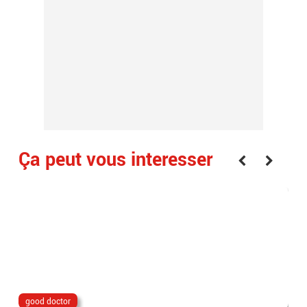
Ça peut vous interesser
good doctor
Lio