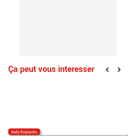
Ça peut vous interesser
Bally Bagayoko
ma