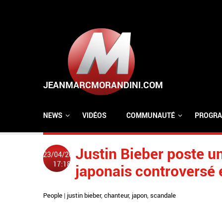
Aller au contenu principal
NEWS
VIDÉOS
COMMUNAUTÉ
PROGRA
Justin Bieber poste u
23/04/2014
17:18
japonais controversé 
People
|
justin bieber
,
chanteur
,
japon
,
scandale