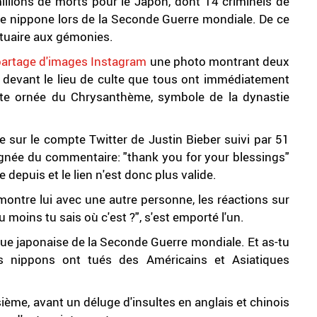
millions de morts pour le Japon, dont 14 criminels de
ite nippone lors de la Seconde Guerre mondiale. De ce
ctuaire aux gémonies.
 partage d'images Instagram
une photo montrant deux
ée devant le lieu de culte que tous ont immédiatement
tte ornée du Chrysanthème, symbole de la dynastie
e sur le compte Twitter de Justin Bieber suivi par 51
gnée du commentaire: "thank you for your blessings"
 depuis et le lien n'est donc plus valide.
montre lui avec une autre personne, les réactions sur
u moins tu sais où c'est ?", s'est emporté l'un.
sque japonaise de la Seconde Guerre mondiale. Et as-tu
s nippons ont tués des Américains et Asiatiques
sième, avant un déluge d'insultes en anglais et chinois