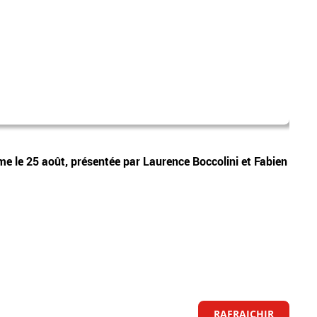
londr
Vidéos
e le 25 août, présentée par Laurence Boccolini et Fabien
EN DI
dans 
RAFRAICHIR