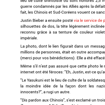
lieu de culte shintoïste où sont honorés 2,5 
guerre condamnés par les Alliés après la défa
fait, les Chinois et Sud-Coréens vouent ce san
Justin Bieber a ensuite posté
via le service de
silhouettes de dos, la tête légèrement inclin
reconnu grâce à sa tenture de couleur viole
impériale.
La photo, dont le lien figurait dans un messag
millions de personnes, était en outre accompa
(merci pour vos bénédictions). Elle a été effacée
Même s'il n'est pas assuré que cette photo le 
internet ont été féroces: "Eh, Justin, est-ce qu'a
"Le Yasukuni est le lieu de culte de la soldate
la moindre idée de la façon dont les nazi
innocents?", a rugi un autre.
"Dis pardon aux Chinois", s'est exclamé un troi