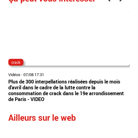
crack
pol
Vidéos
-
07/08 17:31
Vidé
Plus de 300 interpellations réalisées depuis le mois
Cin
d'avril dans le cadre de la lutte contre la
un 
consommation de crack dans le 19e arrondissement
exp
de Paris - VIDEO
véh
Ailleurs sur le web