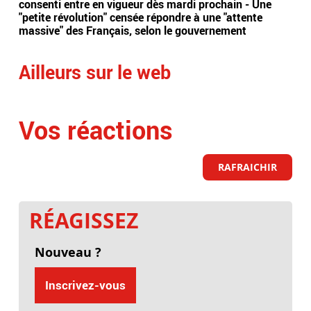
consenti entre en vigueur dès mardi prochain - Une
exa
"petite révolution" censée répondre à une "attente
rel
massive" des Français, selon le gouvernement
"Pl
Ailleurs sur le web
Vos réactions
RAFRAICHIR
RÉAGISSEZ
Nouveau ?
Inscrivez-vous