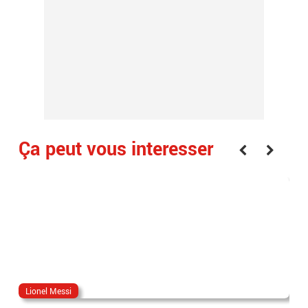
Ça peut vous interesser
Lionel Messi
jar