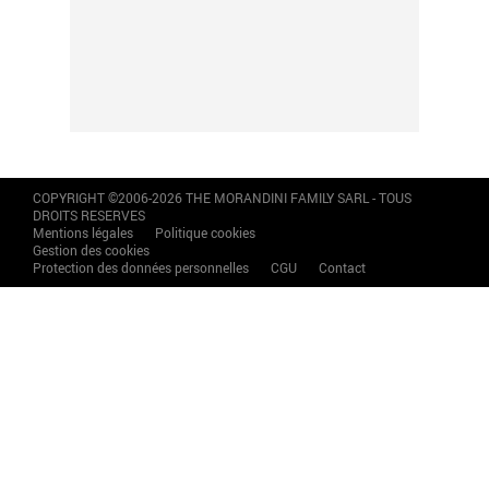
COPYRIGHT ©2006-2026 THE MORANDINI FAMILY SARL - TOUS
DROITS RESERVES
Mentions légales
Politique cookies
Gestion des cookies
Protection des données personnelles
CGU
Contact