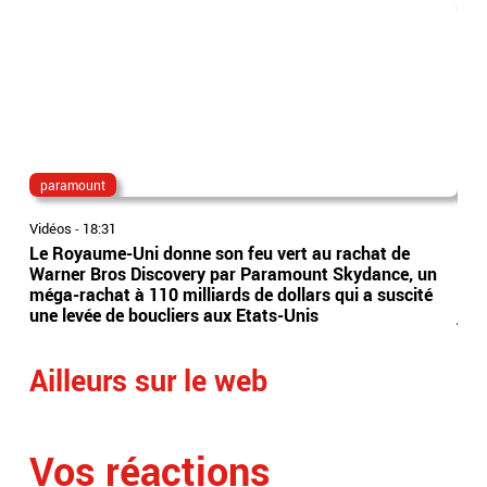
paramount
pa
Vidéos
-
18:31
Vidé
Le Royaume-Uni donne son feu vert au rachat de
Inc
Warner Bros Discovery par Paramount Skydance, un
lon
méga-rachat à 110 milliards de dollars qui a suscité
dis
une levée de boucliers aux Etats-Unis
je 
Ailleurs sur le web
Vos réactions