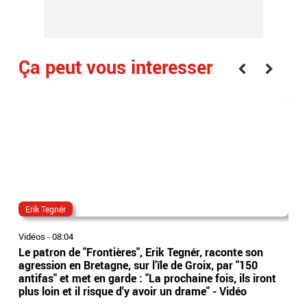
Ça peut vous interesser
Erik Tegnér
Mar
Vidéos
-
08:04
Vidé
Le patron de "Frontières", Erik Tegnér, raconte son
Ten
agression en Bretagne, sur l’île de Groix, par "150
Ton
antifas" et met en garde : "La prochaine fois, ils iront
prop
plus loin et il risque d'y avoir un drame" - Vidéo
"X"