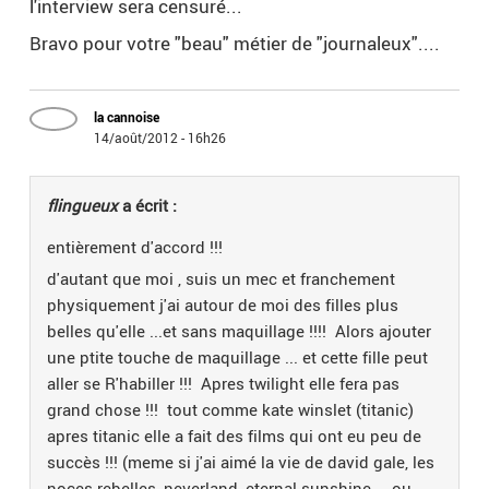
l'interview sera censuré...
Bravo pour votre "beau" métier de "journaleux"....
la cannoise
14/août/2012 - 16h26
flingueux
a écrit :
entièrement d'accord !!!
d'autant que moi , suis un mec et franchement
physiquement j'ai autour de moi des filles plus
belles qu'elle ...et sans maquillage !!!! Alors ajouter
une ptite touche de maquillage ... et cette fille peut
aller se R'habiller !!! Apres twilight elle fera pas
grand chose !!! tout comme kate winslet (titanic)
apres titanic elle a fait des films qui ont eu peu de
succès !!! (meme si j'ai aimé la vie de david gale, les
noces rebelles, neverland, eternal sunshine..., ou