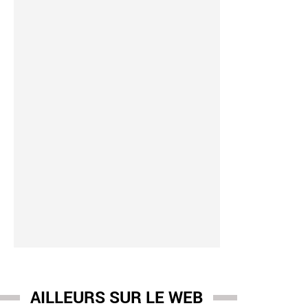
-
17:01
gazine "VSD", qui revendique plus de 40.000 exemplaires vendus
repreneur Vianney d'Alançon qui a créé une sorte de Puy du Fou
AILLEURS SUR LE WEB