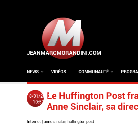
Aller au contenu principal
NEWS
VIDÉOS
COMMUNAUTÉ
PROGRA
Le Huffington Post fra
18/01/2012
10:52
Anne Sinclair, sa direc
Internet
|
anne sinclair
,
huffington post