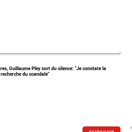
vsd
Vidéos
es, Guillaume Pley sort du silence: "Je constate la
Le ma
a recherche du scandale"
l'ent
RAFRAICHIR