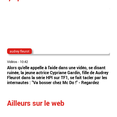
audrey fleurot
Ta
Vidéos
-
10:42
Vidé
Alors qu'elle appelle à l'aide dans une vidéo, se disant
La 
ruinée, la jeune actrice Cypriane Gardin, fille de Audrey
dan
Fleurot dans la série HPI sur TF1, se fait tacler par les
Bel
internautes : "Va bosser chez Mc Do !" - Regardez
Eti
Ailleurs sur le web