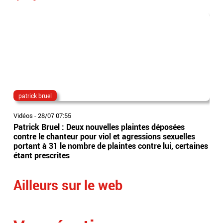
patrick bruel
do
Vidéos
-
28/07 07:55
Vidé
Patrick Bruel : Deux nouvelles plaintes déposées
Les
contre le chanteur pour viol et agressions sexuelles
pyro
portant à 31 le nombre de plaintes contre lui, certaines
l’oc
étant prescrites
l’us
Ailleurs sur le web