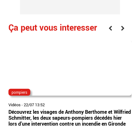
Ça peut vous interesser
pompiers
can
Vidéos
-
22/07 13:52
Vidé
Découvrez les visages de Anthony Berthome et Wilfried
Can
Schmitter, les deux sapeurs-pompiers décédés hier
Gol
lors d’une intervention contre un incendie en Gironde
de 