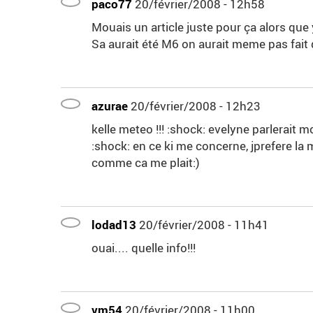
paco77
20/février/2008 - 12h58
Mouais un article juste pour ça alors que
Sa aurait été M6 on aurait meme pas fait d'
azurae
20/février/2008 - 12h23
kelle meteo !!! :shock: evelyne parlerait
:shock: en ce ki me concerne, jprefere la m
comme ca me plait:)
lodad13
20/février/2008 - 11h41
ouai.... quelle info!!!
vm54
20/février/2008 - 11h00