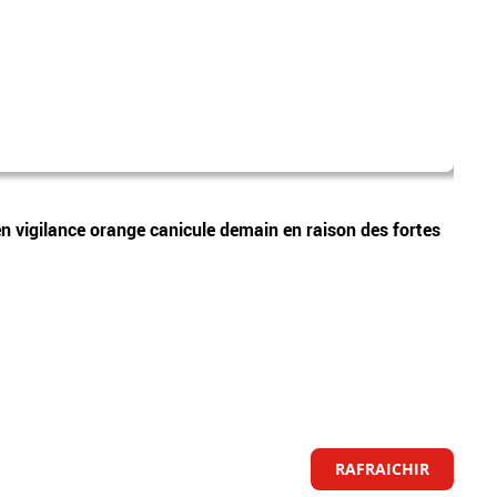
canic
Vidéos
 vigilance orange canicule demain en raison des fortes
Météo
Météo
RAFRAICHIR