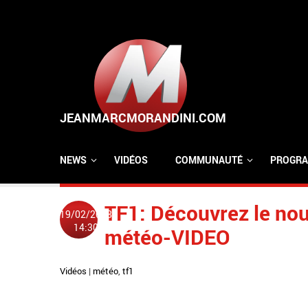
Aller au contenu principal
NEWS
VIDÉOS
COMMUNAUTÉ
PROGRA
TF1: Découvrez le nou
19/02/2008
14:30
météo-VIDEO
Vidéos
|
météo
,
tf1