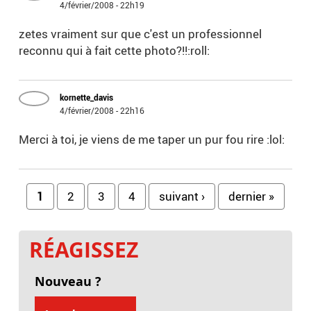
4/février/2008 - 22h19
zetes vraiment sur que c'est un professionnel
reconnu qui à fait cette photo?!!:roll:
kornette_davis
4/février/2008 - 22h16
Merci à toi, je viens de me taper un pur fou rire :lol:
Pages
1
2
3
4
suivant ›
dernier »
RÉAGISSEZ
Nouveau ?