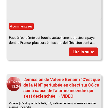
6 commentaires
Face à l'épidémie qui touche actuellement plusieurs pays,
dont la France, plusieurs émissions de télévision sont à...
Lire la suite
L'émission de Valérie Bénaïm "C'est que
11/02/2020
de la télé" perturbée en direct sur C8 ce
18:24
soir à cause de l'alarme incendie qui
s'est déclenchée ! - VIDEO
Vidéos
|
c'est que de la télé
,
c8
,
valérie bénaïm
,
alarme incendie
,
alarme
,
incendie