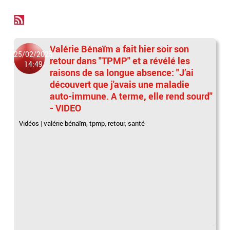
Valérie Bénaïm a fait hier soir son
25/02/2025
retour dans "TPMP" et a révélé les
14:49
raisons de sa longue absence: "J’ai
découvert que j'avais une maladie
auto-immune. A terme, elle rend sourd"
- VIDEO
Vidéos
|
valérie bénaïm
,
tpmp
,
retour
,
santé