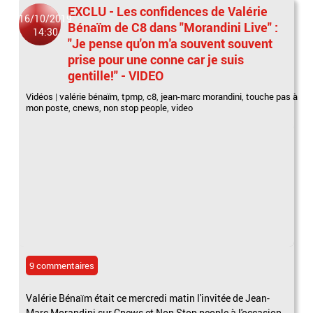
EXCLU - Les confidences de Valérie
16/10/2019
Bénaïm de C8 dans "Morandini Live" :
14:30
"Je pense qu'on m'a souvent souvent
prise pour une conne car je suis
gentille!" - VIDEO
Vidéos
|
valérie bénaïm
,
tpmp
,
c8
,
jean-marc morandini
,
touche pas à
mon poste
,
cnews
,
non stop people
,
video
9 commentaires
Valérie Bénaïm était ce mercredi matin l'invitée de Jean-
Marc Morandini sur Cnews et Non Stop people à l'occasion