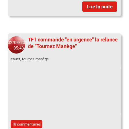
Lire la suite
TF1 commande "en urgence" la relance
02/09/2010
de "Tournez Manège"
05:43
cauet
,
tournez manège
18 commentaires