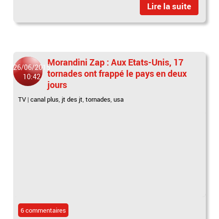
Lire la suite
Morandini Zap : Aux Etats-Unis, 17
26/06/2015
tornades ont frappé le pays en deux
10:42
jours
TV
|
canal plus
,
jt des jt
,
tornades
,
usa
6 commentaires