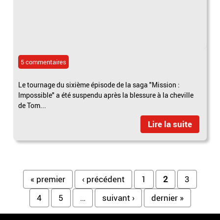
5 commentaires
Le tournage du sixième épisode de la saga "Mission :
Impossible" a été suspendu après la blessure à la cheville
de Tom...
Lire la suite
Pages
« premier
‹ précédent
1
2
3
4
5
…
suivant ›
dernier »