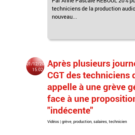
Par Anne Pascale REBOUL"20% pour 
techniciens de la production audiov
nouveau...
Après plusieurs journ
01/12/2023
15:02
CGT des techniciens d
appelle à une grève g
face à une propositio
"indécente"
Vidéos
|
grève
,
production
,
salaires
,
technicien