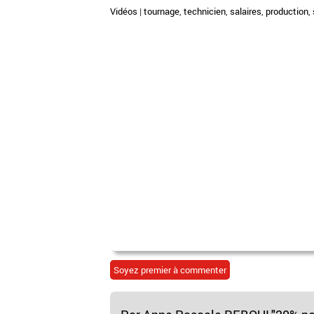
Vidéos
|
tournage
,
technicien
,
salaires
,
production
,
Soyez premier à commenter