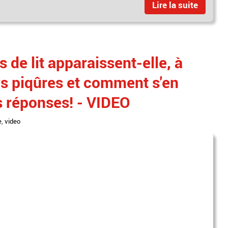
Lire la suite
de lit apparaissent-elle, à
rs piqûres et comment s'en
s réponses! - VIDEO
e
,
video