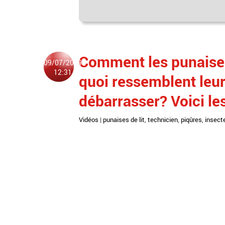
Comment les punaises 
09/07/2019
12:31
quoi ressemblent leu
débarrasser? Voici le
Vidéos
|
punaises de lit
,
technicien
,
piqûres
,
insect