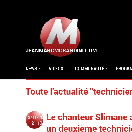
Aller au contenu principal
NEWS
VIDÉOS
COMMUNAUTÉ
PROGRA
Toute l'actualité "technicie
Le chanteur Slimane 
18/11/2024
21:13
un deuxième technici