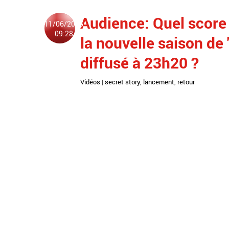
Audience: Quel score 
11/06/2025
09:28
la nouvelle saison de 
diffusé à 23h20 ?
Vidéos
|
secret story
,
lancement
,
retour