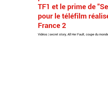
TF1 et le prime de "S
pour le téléfilm réali
France 2
Vidéos
|
secret story
,
All Her Fault
,
coupe du mond