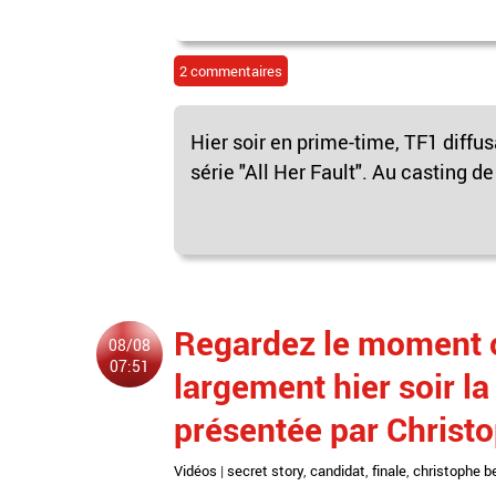
2 commentaires
Hier soir en prime-time, TF1 diffu
série "All Her Fault". Au casting d
Regardez le moment o
08/08
07:51
largement hier soir la
présentée par Christ
Vidéos
|
secret story
,
candidat
,
finale
,
christophe b