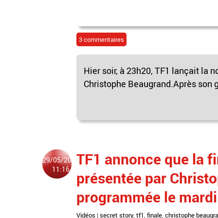
3 commentaires
Hier soir, à 23h20, TF1 lançait la 
Christophe Beaugrand.Après son gra
TF1 annonce que la fi
29/05/2024
11:16
présentée par Christ
programmée le mardi 
Vidéos
|
secret story
,
tf1
,
finale
,
christophe beaugr