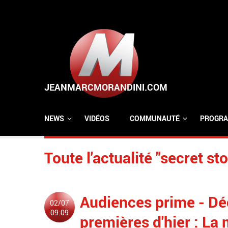
Aller au contenu principal
NEWS
VIDÉOS
COMMUNAUTÉ
PROGRA
Toute l'actualité "secret sto
Audiences prime - Dé
02/07
09:09
premières d'hier : La m