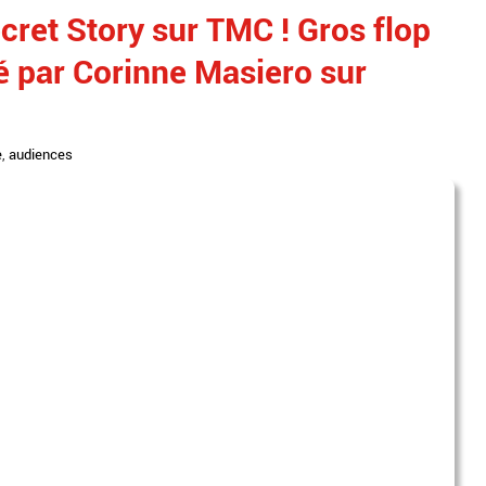
ecret Story sur TMC ! Gros flop
sé par Corinne Masiero sur
e
,
audiences