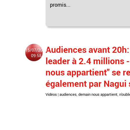
promis...
Audiences avant 20h: 
15/07/2025
09:58
leader à 2.4 millions 
nous appartient" se re
également par Nagui 
Vidéos
|
audiences
,
demain nous appartient
,
n'oubl