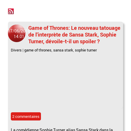
Game of Thrones: Le nouveau tatouage
17/06/2018
de l'interprète de Sansa Stark, Sophie
14:01
Turner, dévoile-t-il un spoiler ?
Divers
|
game of thrones
,
sansa stark
,
sophie turner
2 commentaires
La comédienne Sophie Turner alias Sansa Stark dans la