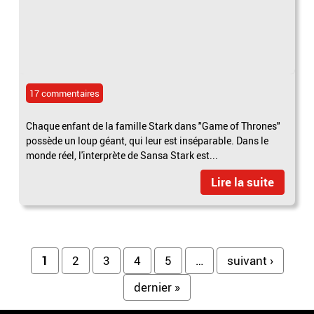
17 commentaires
Chaque enfant de la famille Stark dans "Game of Thrones"
possède un loup géant, qui leur est inséparable. Dans le
monde réel, l'interprète de Sansa Stark est...
Lire la suite
Pages
1
2
3
4
5
…
suivant ›
dernier »