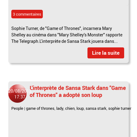
3 commentaires
Sophie Turner, de "Game of Thrones", incarnera Mary
Shelley au cinéma dans "Mary Shelley’s Monster" rapporte
The Telegraph.L'interprète de Sansa Stark jouera dans...
Lire la suite
L'interprète de Sansa Stark dans "Game
20/08/2013
of Thrones" a adopté son loup
17:37
People
|
game of thrones
,
lady
,
chien
,
loup
,
sansa stark
,
sophie turner