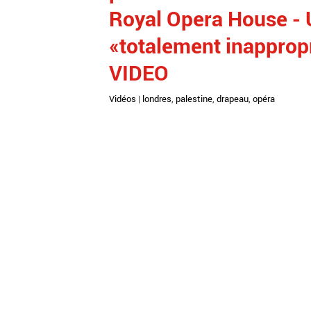
Royal Opera House - U
«totalement inappropri
VIDEO
Vidéos
|
londres
,
palestine
,
drapeau
,
opéra