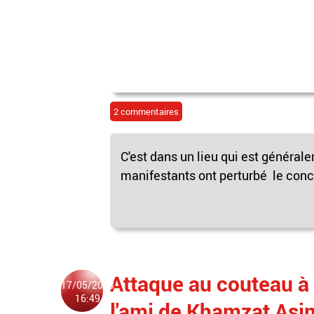
2 commentaires
C'est dans un lieu qui est général
manifestants ont perturbé le conce
Attaque au couteau à
17/05/2018
16:49
l'ami de Khamzat Asim