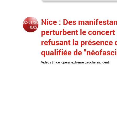
Nice : Des manifesta
02/01/2024
10:02
perturbent le concert
refusant la présence 
qualifiée de "néofasc
Vidéos
|
nice
,
opéra
,
extreme gauche
,
incident