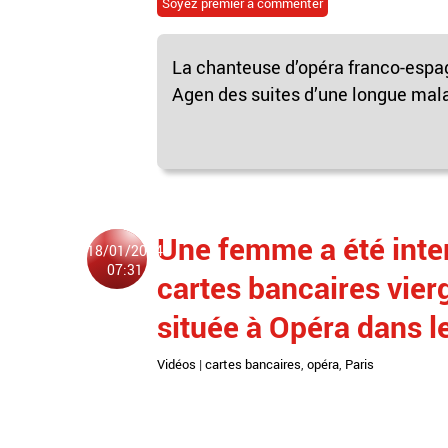
Soyez premier à commenter
La chanteuse d’opéra franco-espa
Agen des suites d’une longue malad
Une femme a été inte
18/01/2024
07:31
cartes bancaires vier
située à Opéra dans l
Vidéos
|
cartes bancaires
,
opéra
,
Paris