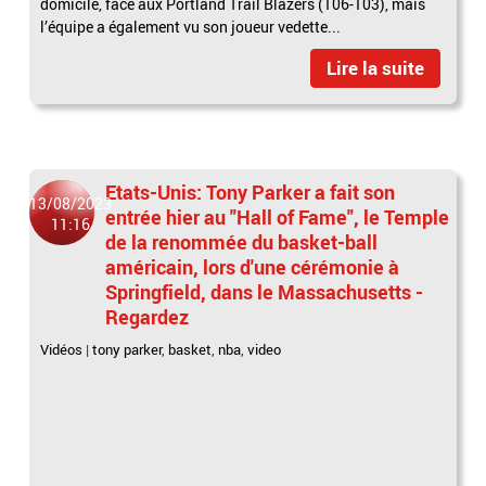
domicile, face aux Portland Trail Blazers (106-103), mais
l’équipe a également vu son joueur vedette...
Lire la suite
Etats-Unis: Tony Parker a fait son
13/08/2023
entrée hier au "Hall of Fame", le Temple
11:16
de la renommée du basket-ball
américain, lors d'une cérémonie à
Springfield, dans le Massachusetts -
Regardez
Vidéos
|
tony parker
,
basket
,
nba
,
video