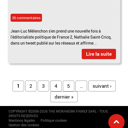
36 commentaires
Jean-Luc Mélenchon s'en prend une nouvelle fois à
l'éditorialiste politique de France 2, Nathalie Saint-Cricq,
dans un tweet publié sur les réseaux et affirme...
Lire la suite
Pages
1
2
3
4
5
…
suivant ›
dernier »
COPYRIGHT ©2006-2026 THE MORANDINI FAMILY SARL - TOUS
DROITS RESERVES
Mentions légales
Politique cookies
Gestion des cookies