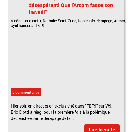
désespérant! Que l'Arcom fasse son
travail!"
Vidéos
|
eric ciotti
,
Nathalie Saint-Cricq
,
franceinfo
,
dérapage
,
Arcom
,
cyril hanouna
,
TBT9
2 commentaires
Hier soir, en direct et en exclusivité dans "TBT9" sur W9,
Eric Ciotti a réagi pour la première fois à la polémique
déclenchée par le dérapage de la...
Lire la suite