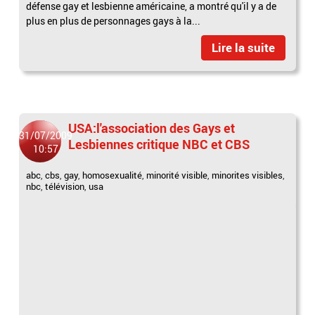
défense gay et lesbienne américaine, a montré qu'il y a de
plus en plus de personnages gays à la...
Lire la suite
USA:l'association des Gays et
31/07/2009
Lesbiennes critique NBC et CBS
10:57
abc
,
cbs
,
gay
,
homosexualité
,
minorité visible
,
minorites visibles
,
nbc
,
télévision
,
usa