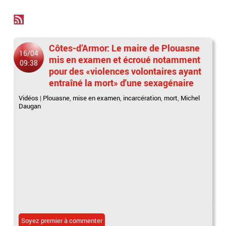
Côtes-d’Armor: Le maire de Plouasne
16/04
mis en examen et écroué notamment
09:38
pour des «violences volontaires ayant
entraîné la mort» d'une sexagénaire
Vidéos
|
Plouasne
,
mise en examen
,
incarcération
,
mort
,
Michel
Daugan
Soyez premier à commenter