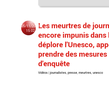
Les meurtres de journ
05/11/2022
15:02
encore impunis dans l
déplore l'Unesco, app
prendre des mesures
d'enquête
Vidéos
|
journalistes
,
presse
,
meurtres
,
unesco