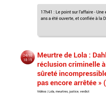
17h41 : Le point sur l'affaire - U
ans a été ouverte, et confiée à la
Meurtre de Lola : Da
24/10
18:19
réclusion criminelle 
sûreté incompressible
pas encore arrêtée » 
Vidéos
|
Lola
,
meurtres
,
justice
,
verdict