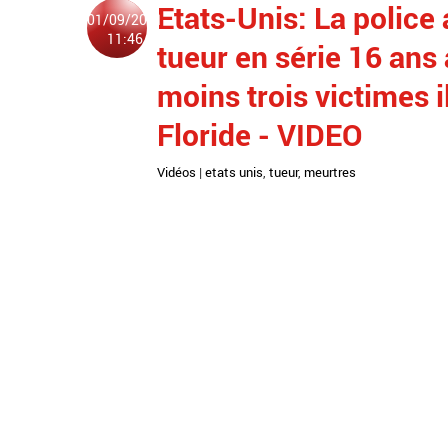
Etats-Unis: La police
01/09/2021
11:46
tueur en série 16 ans a
moins trois victimes i
Floride - VIDEO
Vidéos
|
etats unis
,
tueur
,
meurtres