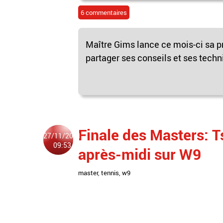
6 commentaires
Maître Gims lance ce mois-ci sa pr
partager ses conseils et ses techn
Finale des Masters: T
27/11/2011
09:53
après-midi sur W9
master
,
tennis
,
w9