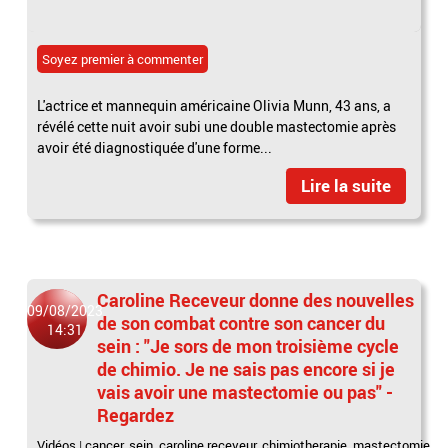
Soyez premier à commenter
L'actrice et mannequin américaine Olivia Munn, 43 ans, a
révélé cette nuit avoir subi une double mastectomie après
avoir été diagnostiquée d'une forme...
Lire la suite
Caroline Receveur donne des nouvelles
09/08/2023
de son combat contre son cancer du
14:31
sein : "Je sors de mon troisième cycle
de chimio. Je ne sais pas encore si je
vais avoir une mastectomie ou pas" -
Regardez
Vidéos
|
cancer
,
sein
,
caroline receveur
,
chimiotherapie
,
mastectomie