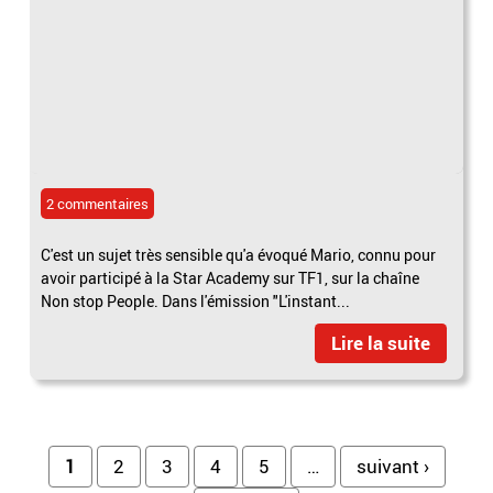
2 commentaires
C'est un sujet très sensible qu'a évoqué Mario, connu pour
avoir participé à la Star Academy sur TF1, sur la chaîne
Non stop People. Dans l'émission "L'instant...
Lire la suite
Pages
1
2
3
4
5
…
suivant ›