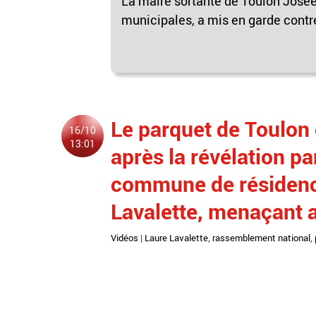
La maire sortante de Toulon Josée 
municipales, a mis en garde contre 
Le parquet de Toulon
16/10
13:01
après la révélation p
commune de résidence
Lavalette, menaçant a
Vidéos
|
Laure Lavalette
,
rassemblement national
,