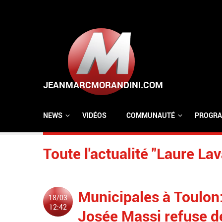
Aller au contenu principal
NEWS
VIDÉOS
COMMUNAUTÉ
PROGRA
Toute l'actualité "Laure Lav
Municipales à Toulon: 
18/03
12:42
Josée Massi refuse de