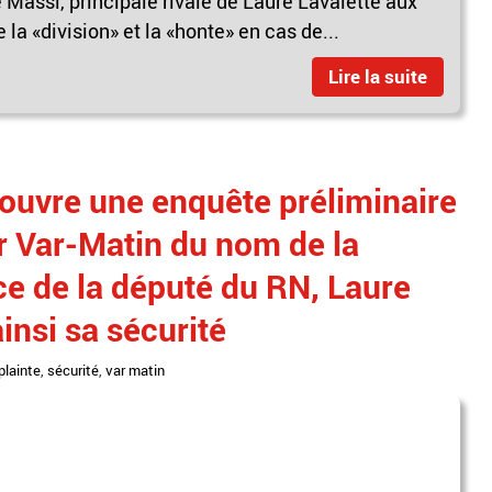
Massi, principale rivale de Laure Lavalette aux
la «division» et la «honte» en cas de...
Lire la suite
 ouvre une enquête préliminaire
ar Var-Matin du nom de la
 de la député du RN, Laure
insi sa sécurité
plainte
,
sécurité
,
var matin