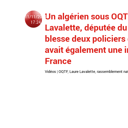
Un algérien sous OQTF
11/11/2024
17:24
Lavalette, députée d
blesse deux policiers q
avait également une i
France
Vidéos
|
OQTF
,
Laure Lavalette
,
rassemblement nat