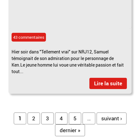
43 commentaires
Hier soir dans "Tellement vrai" sur NRJ12, Samuel
témoignait de son admiration pour le personnage de
Ken.Le jeune homme lui voue une véritable passion et fait
tout...
Lire la suite
Pages
1
2
3
4
5
…
suivant ›
dernier »