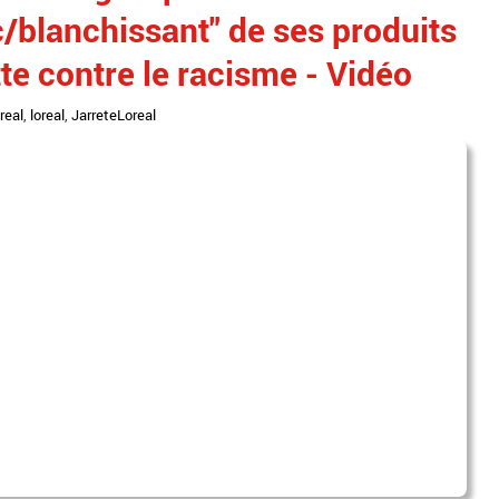
c/blanchissant" de ses produits
tte contre le racisme - Vidéo
oreal
,
loreal
,
JarreteLoreal