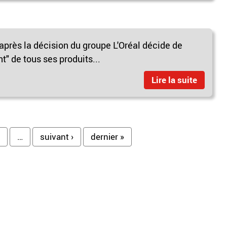
après la décision du groupe L'Oréal décide de
t" de tous ses produits...
Lire la suite
…
suivant ›
dernier »