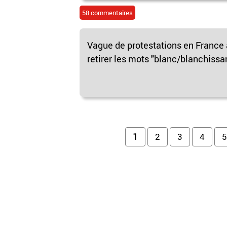
58 commentaires
Vague de protestations en France 
retirer les mots "blanc/blanchissan
Pages
1
2
3
4
5