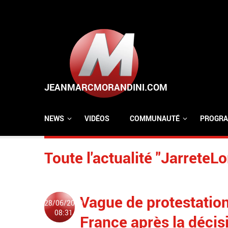
Aller au contenu principal
NEWS
VIDÉOS
COMMUNAUTÉ
PROGRA
Toute l'actualité "JarreteLo
Vague de protestation
28/06/2020
08:31
France après la décis