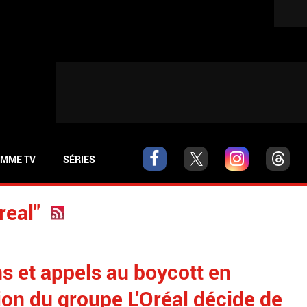
MME TV
SÉRIES
real"
s et appels au boycott en
ion du groupe L'Oréal décide de