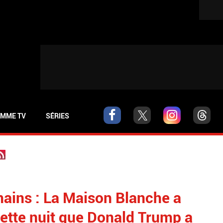
MME TV
SÉRIES
ains : La Maison Blanche a
ette nuit que Donald Trump a