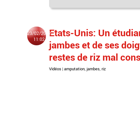
Etats-Unis: Un étudia
23/02/2022
11:02
jambes et de ses doi
restes de riz mal cons
Vidéos
|
amputation
,
jambes
,
riz