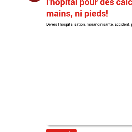
l'hôpital pour des cal
mains, ni pieds!
Divers
|
hospitalisation
,
morandinisante
,
accident
,