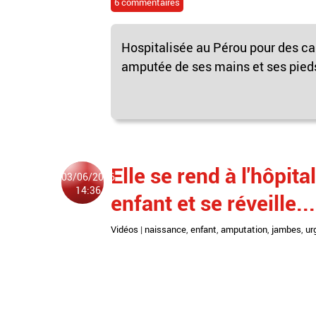
6 commentaires
Hospitalisée au Pérou pour des cal
amputée de ses mains et ses pieds 
Elle se rend à l'hôpit
03/06/2016
14:36
enfant et se réveille
Vidéos
|
naissance
,
enfant
,
amputation
,
jambes
,
ur