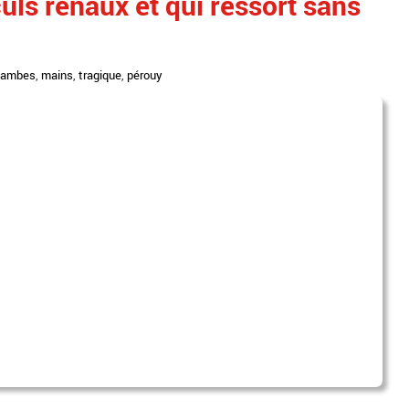
culs rénaux et qui ressort sans
jambes
,
mains
,
tragique
,
pérouy