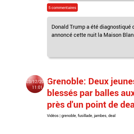
5 commentaires
Donald Trump a été diagnostiqué d
annoncé cette nuit la Maison Blanc
Grenoble: Deux jeun
03/12/2024
11:01
blessés par balles aux
près d'un point de dea
Vidéos
|
grenoble
,
fusillade
,
jambes
,
deal