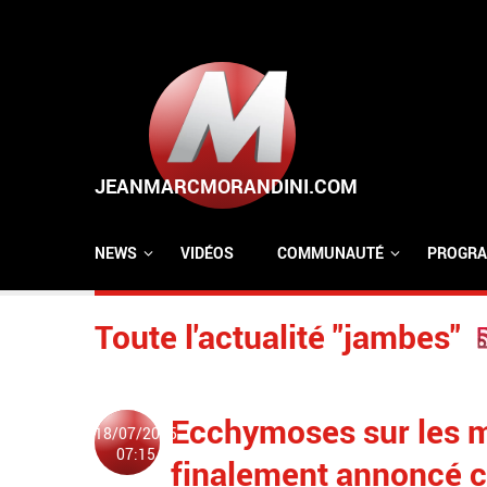
Aller au contenu principal
NEWS
VIDÉOS
COMMUNAUTÉ
PROGRA
Toute l'actualité "jambes"
Ecchymoses sur les m
18/07/2025
07:15
finalement annoncé c