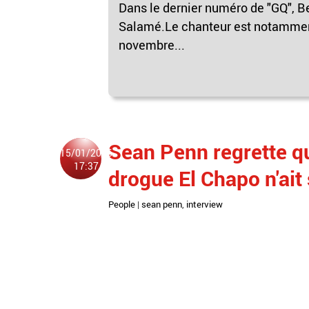
Dans le dernier numéro de "GQ", B
Salamé.Le chanteur est notamment
novembre...
Sean Penn regrette qu
15/01/2016
17:37
drogue El Chapo n'ait 
People
|
sean penn
,
interview