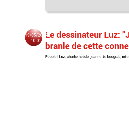
Le dessinateur Luz: "
19/05/2015
10:01
branle de cette conne 
People
|
Luz
,
charlie hebdo
,
jeannette bougrab
,
inte