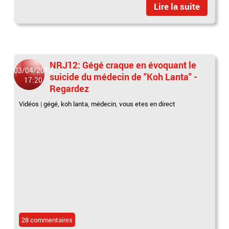
Lire la suite
NRJ12: Gégé craque en évoquant le
03/04/2013
suicide du médecin de "Koh Lanta" -
17:20
Regardez
Vidéos
|
gégé
,
koh lanta
,
médecin
,
vous etes en direct
28 commentaires