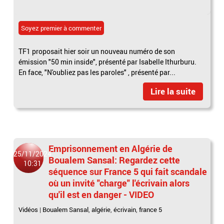
Soyez premier à commenter
TF1 proposait hier soir un nouveau numéro de son
émission "50 min inside", présenté par Isabelle Ithurburu.
En face, "N'oubliez pas les paroles" , présenté par...
Lire la suite
Emprisonnement en Algérie de
25/11/2024
Boualem Sansal: Regardez cette
10:31
séquence sur France 5 qui fait scandale
où un invité "charge" l'écrivain alors
qu'il est en danger - VIDEO
Vidéos
|
Boualem Sansal
,
algérie
,
écrivain
,
france 5