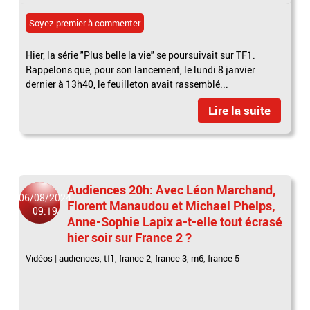
Soyez premier à commenter
Hier, la série "Plus belle la vie" se poursuivait sur TF1.
Rappelons que, pour son lancement, le lundi 8 janvier
dernier à 13h40, le feuilleton avait rassemblé...
Lire la suite
Audiences 20h: Avec Léon Marchand,
06/08/2024
Florent Manaudou et Michael Phelps,
09:19
Anne-Sophie Lapix a-t-elle tout écrasé
hier soir sur France 2 ?
Vidéos
|
audiences
,
tf1
,
france 2
,
france 3
,
m6
,
france 5