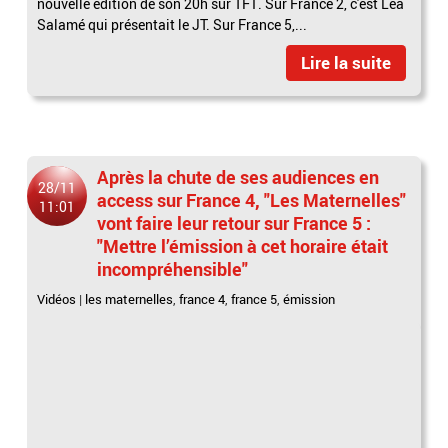
nouvelle édition de son 20h sur TF1. Sur France 2, c'est Léa
Salamé qui présentait le JT. Sur France 5,...
Lire la suite
Après la chute de ses audiences en
28/11
access sur France 4, "Les Maternelles"
11:01
vont faire leur retour sur France 5 :
"Mettre l’émission à cet horaire était
incompréhensible"
Vidéos
|
les maternelles
,
france 4
,
france 5
,
émission