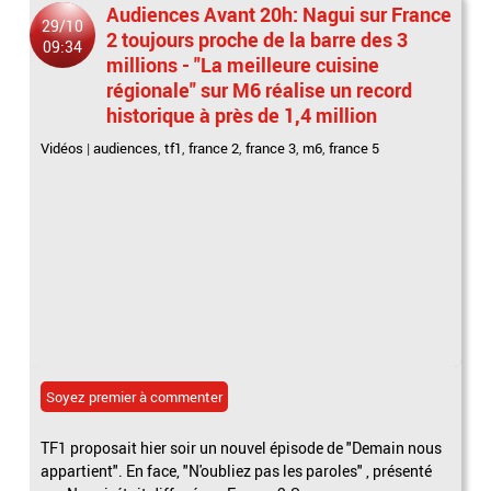
Audiences Avant 20h: Nagui sur France
29/10
2 toujours proche de la barre des 3
09:34
millions - "La meilleure cuisine
régionale" sur M6 réalise un record
historique à près de 1,4 million
Vidéos
|
audiences
,
tf1
,
france 2
,
france 3
,
m6
,
france 5
Soyez premier à commenter
TF1 proposait hier soir un nouvel épisode de "Demain nous
appartient". En face, "N'oubliez pas les paroles" , présenté