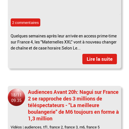
2 commentaires
Quelques semaines après leur arrivée en access prime-time
sur France 4, les "Maternelles XXL" vont à nouveau changer
de chaîne et de case horaire.Selon Le...
Lire la suite
Audiences Avant 20h: Nagui sur France
18/11
2 se rapproche des 3 millions de
09:35
téléspectateurs - "La meilleure
boulangerie" de M6 toujours en forme à
1,3 million
Vidéos
|
audiences
,
tf1
,
france 2
,
france 3
,
m6
,
france 5