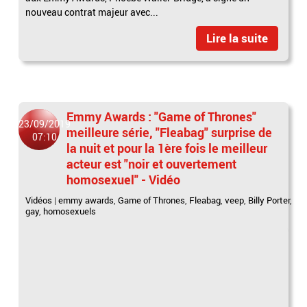
nouveau contrat majeur avec...
Lire la suite
Emmy Awards : "Game of Thrones"
23/09/2019
meilleure série, "Fleabag" surprise de
07:10
la nuit et pour la 1ère fois le meilleur
acteur est "noir et ouvertement
homosexuel" - Vidéo
Vidéos
|
emmy awards
,
Game of Thrones
,
Fleabag
,
veep
,
Billy Porter
,
gay
,
homosexuels