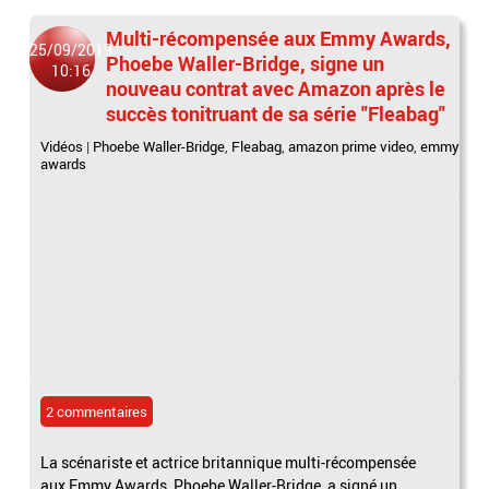
Multi-récompensée aux Emmy Awards,
25/09/2019
Phoebe Waller-Bridge, signe un
10:16
nouveau contrat avec Amazon après le
succès tonitruant de sa série "Fleabag"
Vidéos
|
Phoebe Waller-Bridge
,
Fleabag
,
amazon prime video
,
emmy
awards
2 commentaires
La scénariste et actrice britannique multi-récompensée
aux Emmy Awards, Phoebe Waller-Bridge, a signé un