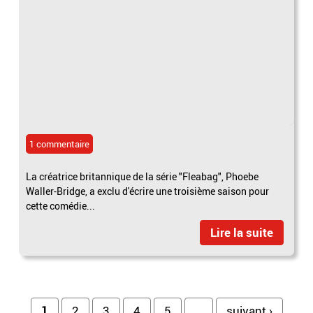
1 commentaire
La créatrice britannique de la série "Fleabag", Phoebe
Waller-Bridge, a exclu d'écrire une troisième saison pour
cette comédie...
Lire la suite
1
2
3
4
5
…
suivant ›