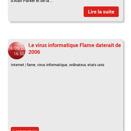
d’Alan Parker et de la...
Lire la suite
Le virus informatique Flame daterait de
18/09/2012
2006
16:50
Internet
|
fame
,
virus informatique
,
ordinateur
,
etats unis
1 commentaire