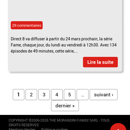
29 commentaires
Direct 8 va diffuser à partir du 24 mars prochain, la série
Fame, chaque jour, du lundi au vendredi à 12h30. Avec 134
épisodes de 49 minutes, cette série,...
Lire la suite
Pages
1
2
3
4
5
…
suivant ›
dernier »
COPYRIGHT ©2006-2026 THE MORANDINI FAMILY SARL - TOUS
DROITS RESERVES
Mentions légales
Politique cookies