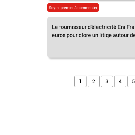
Soyez premier à commenter
Le fournisseur d'électricité Eni 
euros pour clore un litige autour d
Pages
1
2
3
4
5