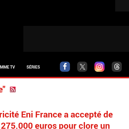
MME TV
SÉRIES
e"
ricité Eni France a accepté de
275.000 euros pour clore un