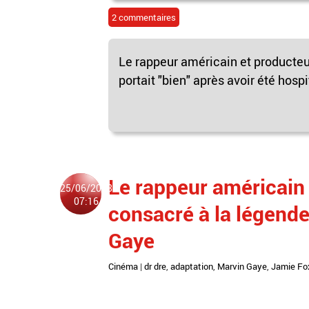
2 commentaires
Le rappeur américain et producteur
portait "bien" après avoir été hosp
Le rappeur américain D
25/06/2018
07:16
consacré à la légende
Gaye
Cinéma
|
dr dre
,
adaptation
,
Marvin Gaye
,
Jamie Fo