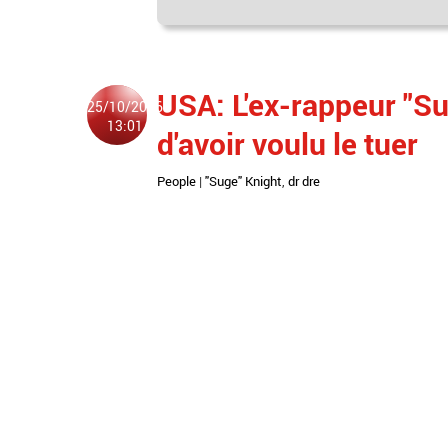
USA: L'ex-rappeur "Su
25/10/2016
13:01
d'avoir voulu le tuer
People
|
"Suge" Knight
,
dr dre