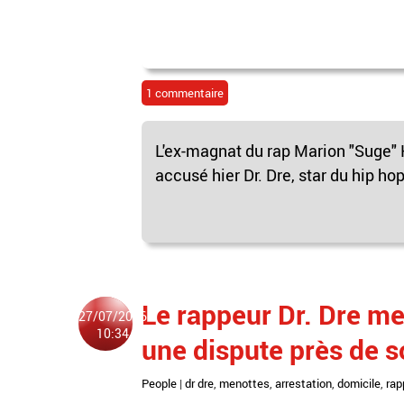
1 commentaire
L'ex-magnat du rap Marion "Suge" K
accusé hier Dr. Dre, star du hip ho
Le rappeur Dr. Dre me
27/07/2016
10:34
une dispute près de s
People
|
dr dre
,
menottes
,
arrestation
,
domicile
,
rap