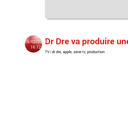
Dr Dre va produire un
15/02/2016
16:12
TV
|
dr dre
,
apple
,
série tv
,
production