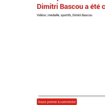
Dimitri Bascou a été c
Vidéos
|
médaille
,
sportifs
,
Dimitri Bascou
Soyez premier à commenter