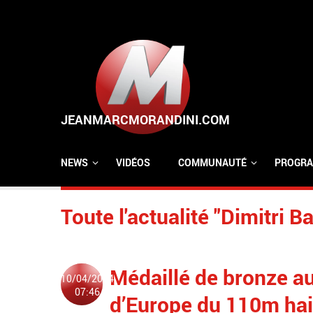
Aller au contenu principal
NEWS
VIDÉOS
COMMUNAUTÉ
PROGRA
Toute l'actualité "Dimitri B
Médaillé de bronze a
10/04/2024
07:46
d’Europe du 110m hai