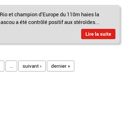
 Rio et champion d’Europe du 110m haies la
scou a été contrôlé positif aux stéroïdes...
Lire la suite
…
suivant ›
dernier »