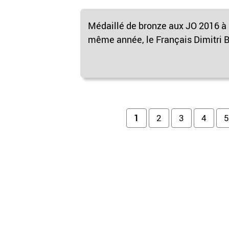
Médaillé de bronze aux JO 2016 à
même année, le Français Dimitri Ba
Pages
1
2
3
4
5