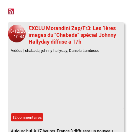
EXCLU Morandini Zap/Fr3: Les 1ères
16/12/2012
images du "Chabada" spécial Johnny
10:44
Hallyday diffusé à 17h
Vidéos
|
chabada
,
johnny hallyday
,
Daniela Lumbroso
12 commentaires
Aujourd'hui, à 17 heures, France 3 diffusera un nouveau