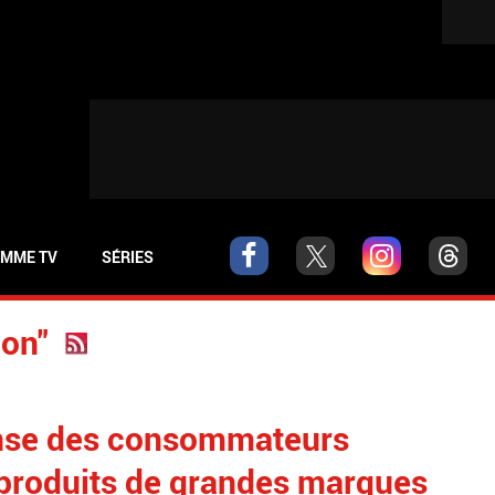
MME TV
SÉRIES
ion"
ense des consommateurs
produits de grandes marques