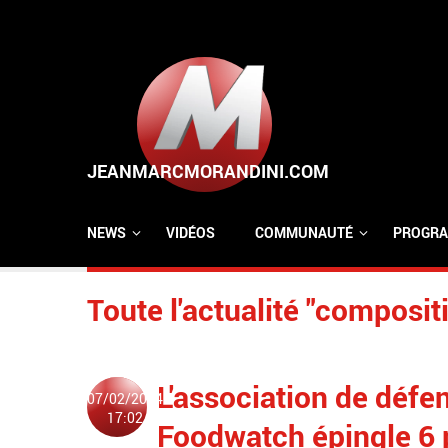
Aller au contenu principal
NEWS
VIDÉOS
COMMUNAUTÉ
PROGRA
Toute l'actualité "composit
L'association de déf
07/02/2024
17:02
Foodwatch épingle 6 