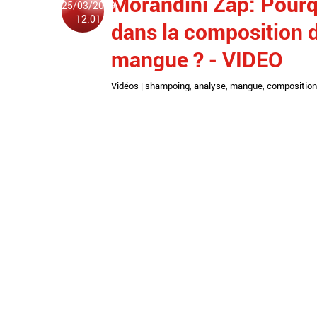
Morandini Zap: Pourqu
25/03/2019
12:01
dans la composition d
mangue ? - VIDEO
Vidéos
|
shampoing
,
analyse
,
mangue
,
composition