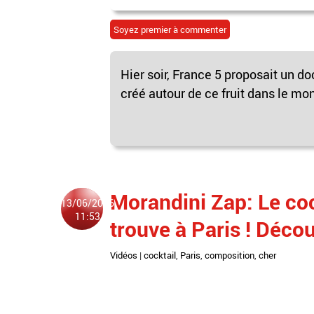
Soyez premier à commenter
Hier soir, France 5 proposait un d
créé autour de ce fruit dans le m
Morandini Zap: Le coc
13/06/2016
11:53
trouve à Paris ! Déco
Vidéos
|
cocktail
,
Paris
,
composition
,
cher