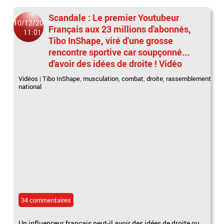
Scandale : Le premier Youtubeur
10/12/2024
Français aux 23 millions d'abonnés,
11:01
Tibo InShape, viré d'une grosse
rencontre sportive car soupçonné...
d'avoir des idées de droite ! Vidéo
Vidéos
|
Tibo InShape
,
musculation
,
combat
,
droite
,
rassemblement
national
34 commentaires
Un influenceur français peut-il avoir des idées de droite ou