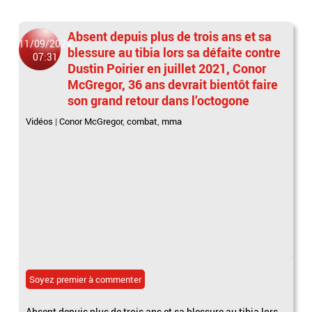
Absent depuis plus de trois ans et sa
11/09/2024
blessure au tibia lors sa défaite contre
07:31
Dustin Poirier en juillet 2021, Conor
McGregor, 36 ans devrait bientôt faire
son grand retour dans l’octogone
Vidéos
|
Conor McGregor
,
combat
,
mma
Soyez premier à commenter
Absent depuis plus de trois ans et sa blessure au tibia lors