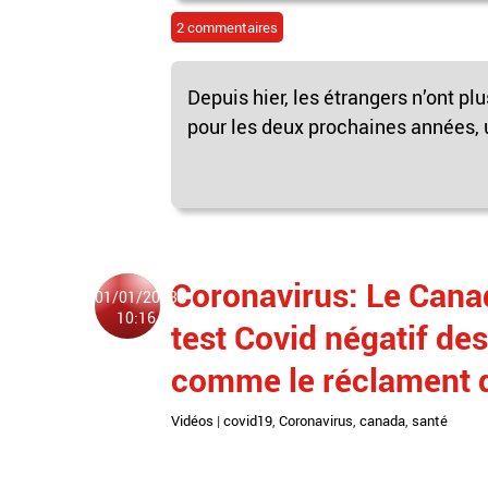
2 commentaires
Depuis hier, les étrangers n’ont p
pour les deux prochaines années, un
Coronavirus: Le Canad
01/01/2023
10:16
test Covid négatif de
comme le réclament d
Vidéos
|
covid19
,
Coronavirus
,
canada
,
santé