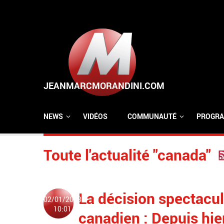
Aller au contenu principal
NEWS
VIDÉOS
COMMUNAUTÉ
PROGRA
Toute l'actualité "canada"
La décision spectacu
02/01/2023
10:01
canadien : Depuis hier