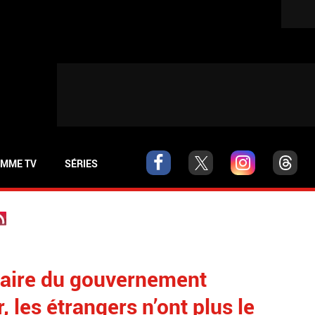
MME TV
SÉRIES
laire du gouvernement
, les étrangers n’ont plus le