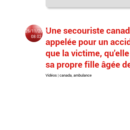
Une secouriste cana
26/11/2022
08:02
appelée pour un accid
que la victime, qu'ell
sa propre fille âgée d
Vidéos
|
canada
,
ambulance