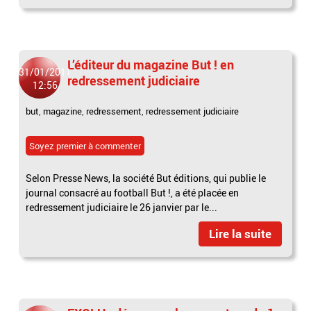
L’éditeur du magazine But ! en
31/01/2011
redressement judiciaire
12:56
but
,
magazine
,
redressement
,
redressement judiciaire
Soyez premier à commenter
Selon Presse News, la société But éditions, qui publie le
journal consacré au football But !, a été placée en
redressement judiciaire le 26 janvier par le...
Lire la suite