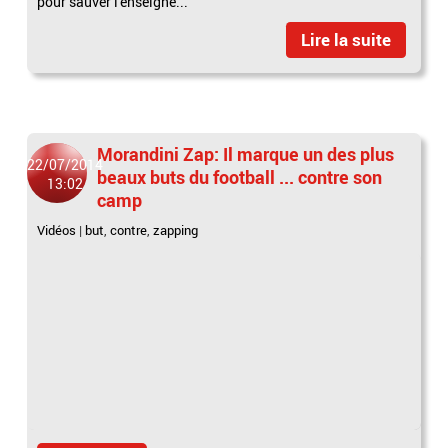
pour sauver l'enseigne...
Lire la suite
Morandini Zap: Il marque un des plus
22/07/2014
beaux buts du football ... contre son
13:02
camp
Vidéos
|
but
,
contre
,
zapping