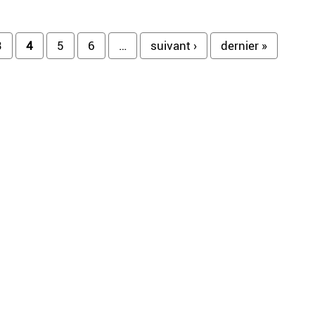
3
4
5
6
…
suivant ›
dernier »