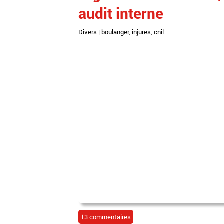
audit interne
Divers
|
boulanger
,
injures
,
cnil
13 commentaires