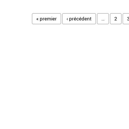
Pages
« premier
‹ précédent
…
2