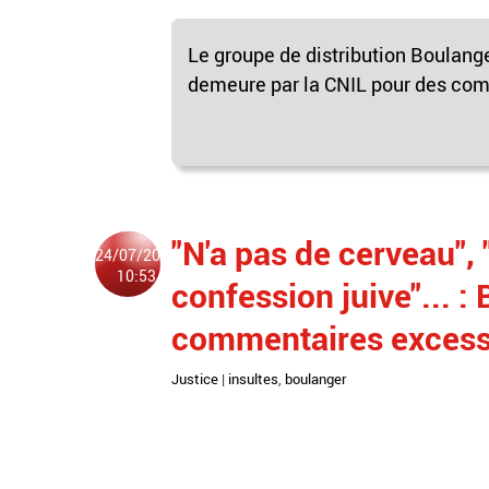
Le groupe de distribution Boulange
demeure par la CNIL pour des comme
"N'a pas de cerveau", "
24/07/2015
10:53
confession juive"... :
commentaires excessif
Justice
|
insultes
,
boulanger