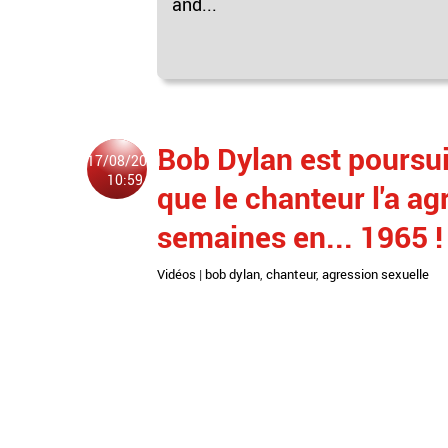
and...
Bob Dylan est poursu
17/08/2021
10:59
que le chanteur l'a a
semaines en... 1965 
Vidéos
|
bob dylan
,
chanteur
,
agression sexuelle