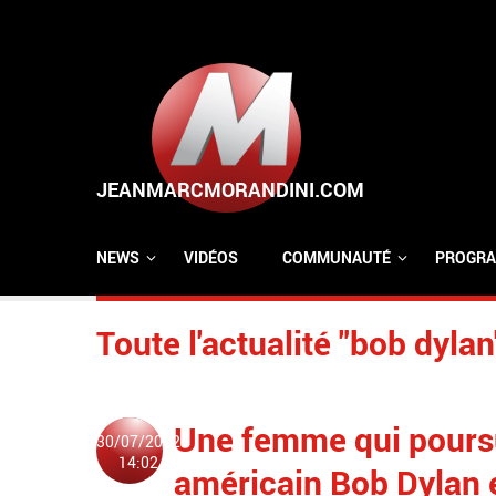
Aller au contenu principal
NEWS
VIDÉOS
COMMUNAUTÉ
PROGRA
Toute l'actualité "bob dylan
Une femme qui poursui
30/07/2022
14:02
américain Bob Dylan en