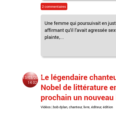
2 commentaires
Une femme qui poursuivait en just
affirmant qu'il l'avait agressée sex
plainte,...
Le légendaire chanteu
13/03/2022
14:02
Nobel de littérature 
prochain un nouveau l
Vidéos
|
bob dylan
,
chanteur
,
livre
,
éditeur
,
édition