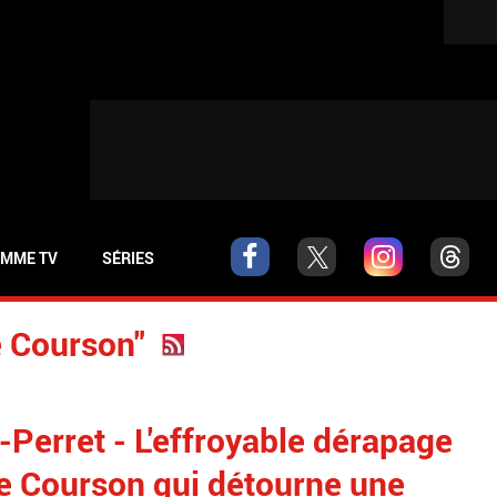
MME TV
SÉRIES
e Courson"
-Perret - L'effroyable dérapage
e Courson qui détourne une