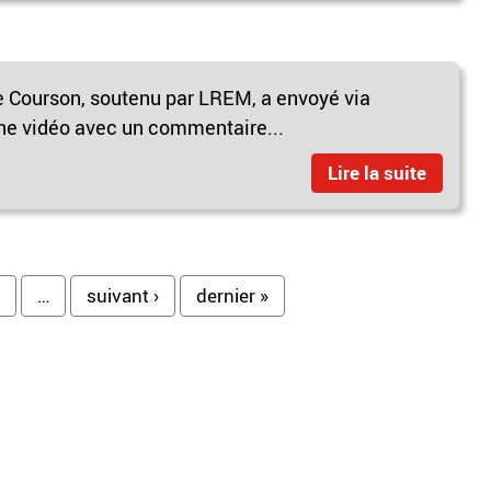
e Courson, soutenu par LREM, a envoyé via
ne vidéo avec un commentaire...
Lire la suite
…
suivant ›
dernier »